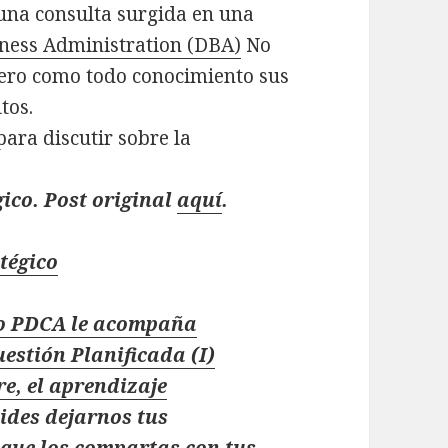
 una consulta surgida en una
ness Administration (DBA)
No
pero como todo conocimiento sus
tos.
ara discutir sobre la
ico. Post original
aquí
.
tégico
clo PDCA le acompaña
estión Planificada (I)
e, el aprendizaje
vides dejarnos tus