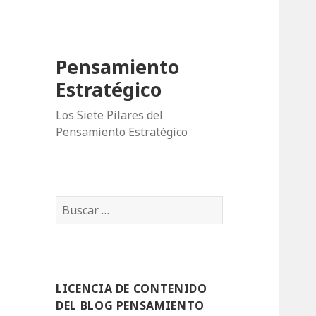
Pensamiento
Estratégico
Los Siete Pilares del
Pensamiento Estratégico
B
u
s
c
a
LICENCIA DE CONTENIDO
r
DEL BLOG PENSAMIENTO
: