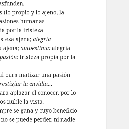
rasfunden.
(lo propio y lo ajeno, la
s pasiones humanas
ia por la tristeza
isteza ajena;
alegría
a ajena;
autoestima:
alegría
pasión:
tristeza propia por la
al para matizar una pasión
restigiar la envidia…
ra aplazar el conocer, por lo
s nuble la vista.
mpre se gana y cuyo beneficio
 no se puede perder, ni nadie