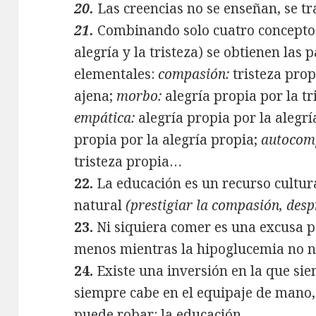
20.
Las creencias no se enseñan, se t
21.
Combinando solo cuatro conceptos 
alegría y la tristeza) se obtienen la
elementales:
compasión:
tristeza prop
ajena;
morbo:
alegría propia por la tr
empática:
alegría propia por la alegrí
propia por la alegría propia;
autocom
tristeza propia…
22.
La educación es un recurso cultur
natural
(prestigiar la compasión, desp
23.
Ni siquiera comer es una excusa pa
menos mientras la hipoglucemia no no
24.
Existe una inversión en la que sie
siempre cabe en el equipaje de mano,
puede robar: la educación.