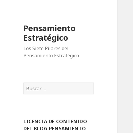
Pensamiento
Estratégico
Los Siete Pilares del
Pensamiento Estratégico
B
u
s
c
a
LICENCIA DE CONTENIDO
r
DEL BLOG PENSAMIENTO
: