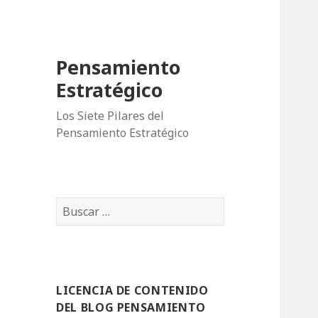
Pensamiento
Estratégico
Los Siete Pilares del
Pensamiento Estratégico
B
u
s
c
a
LICENCIA DE CONTENIDO
r
DEL BLOG PENSAMIENTO
: