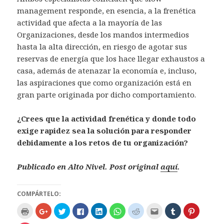
management responde, en esencia, a la frenética
actividad que afecta a la mayoría de las
Organizaciones, desde los mandos intermedios
hasta la alta dirección, en riesgo de agotar sus
reservas de energía que los hace llegar exhaustos a
casa, además de atenazar la economía e, incluso,
las aspiraciones que como organización está en
gran parte originada por dicho comportamiento.
¿Crees que la actividad frenética y donde todo
exige rapidez sea la solución para responder
debidamente a los retos de tu organización?
Publicado en Alto Nivel. Post original
aquí
.
COMPÁRTELO:
H
H
H
H
H
H
H
H
H
H
a
a
a
a
a
a
a
a
a
a
z
z
z
z
z
z
z
z
z
z