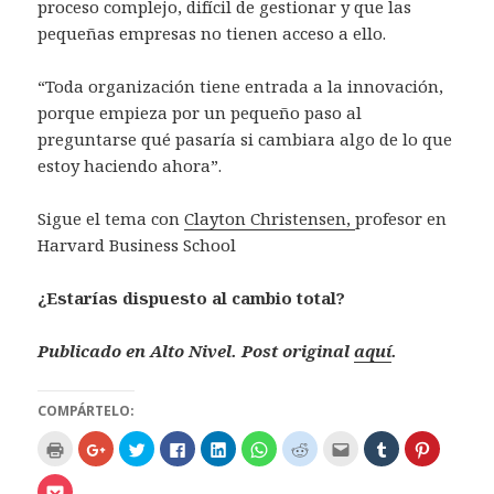
proceso complejo, difícil de gestionar y que las
pequeñas empresas no tienen acceso a ello.
“Toda organización tiene entrada a la innovación,
porque empieza por un pequeño paso al
preguntarse qué pasaría si cambiara algo de lo que
estoy haciendo ahora”.
Sigue el tema con
Clayton Christensen,
profesor en
Harvard Business School
¿Estarías dispuesto al cambio total?
Publicado en Alto Nivel. Post original
aquí
.
COMPÁRTELO:
H
H
H
H
H
H
H
H
H
H
a
a
a
a
a
a
a
a
a
a
z
z
z
z
z
z
z
z
z
z
c
c
c
c
c
c
c
c
c
c
H