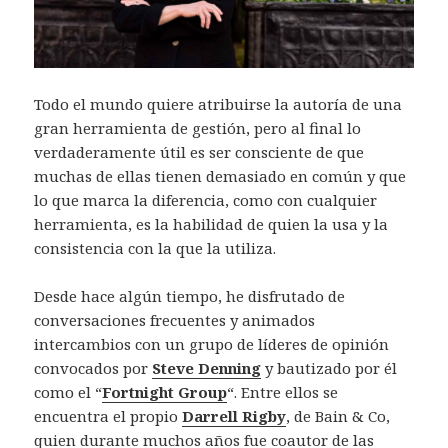
)
)
)
u
a
a
n
)
)
a
v
e
n
t
a
n
Todo el mundo quiere atribuirse la autoría de una
a
n
gran herramienta de gestión, pero al final lo
u
e
verdaderamente útil es ser consciente de que
v
a
muchas de ellas tienen demasiado en común y que
)
lo que marca la diferencia, como con cualquier
herramienta, es la habilidad de quien la usa y la
consistencia con la que la utiliza.
Desde hace algún tiempo, he disfrutado de
conversaciones frecuentes y animados
intercambios con un grupo de líderes de opinión
convocados por
Steve Denning
y bautizado por él
como el “
Fortnight Group
“. Entre ellos se
encuentra el propio
Darrell Rigby
, de Bain & Co,
quien durante muchos años fue coautor de las