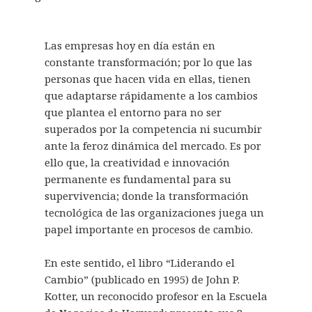
e
)
)
a
a
a
n
v
v
)
)
)
u
a
a
n
)
)
a
v
Las empresas hoy en día están en
e
n
constante transformación; por lo que las
t
a
personas que hacen vida en ellas, tienen
n
a
que adaptarse rápidamente a los cambios
n
u
que plantea el entorno para no ser
e
v
superados por la competencia ni sucumbir
a
)
ante la feroz dinámica del mercado. Es por
ello que, la creatividad e innovación
permanente es fundamental para su
supervivencia; donde la transformación
tecnológica de las organizaciones juega un
papel importante en procesos de cambio.
En este sentido, el libro “Liderando el
Cambio” (publicado en 1995) de John P.
Kotter, un reconocido profesor en la Escuela