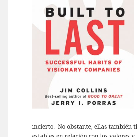
incierto. No obstante, ellas también
estables en relación con los valores y