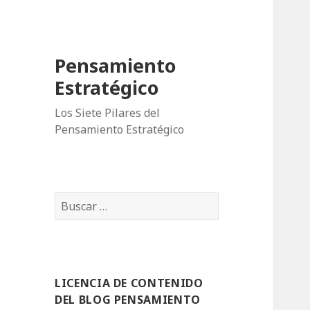
Pensamiento
Estratégico
Los Siete Pilares del
Pensamiento Estratégico
B
u
s
c
a
LICENCIA DE CONTENIDO
r
DEL BLOG PENSAMIENTO
: