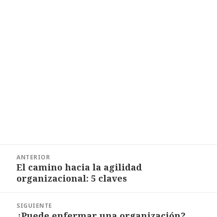
u
e
v
a
)
Navegación
ANTERIOR
de
El camino hacia la agilidad
Entrada
entradas
organizacional: 5 claves
anterior:
SIGUIENTE
¿Puede enfermar una organización?
Entrada