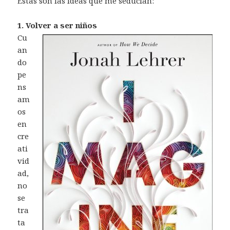
Estas son las ideas que me seducían:
1. Volver a ser niños
Cu
an
do
pe
ns
am
os
en
cre
ati
vid
ad,
no
se
tra
ta