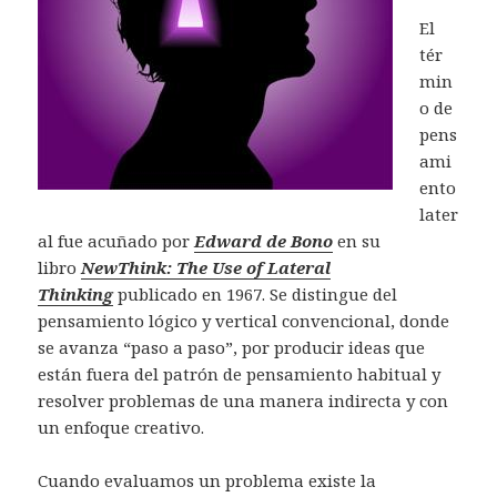
e
)
)
a
a
a
n
v
v
El
)
)
)
u
a
a
n
)
)
tér
a
v
min
e
n
o de
t
a
pens
n
a
ami
n
u
ento
e
v
later
a
)
al fue acuñado por
Edward de Bono
en su
libro
NewThink: The Use of Lateral
Thinking
publicado en 1967. Se distingue del
pensamiento lógico y vertical convencional, donde
se avanza “paso a paso”, por producir ideas que
están fuera del patrón de pensamiento habitual y
resolver problemas de una manera indirecta y con
un enfoque creativo.
Cuando evaluamos un problema existe la