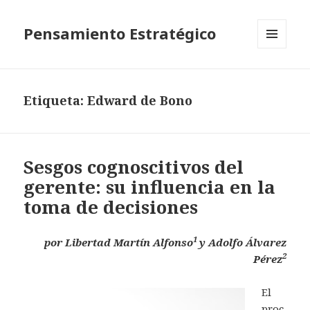
Pensamiento Estratégico
MENÚ
Y
WIDGETS
Etiqueta: Edward de Bono
Sesgos cognoscitivos del
gerente: su influencia en la
toma de decisiones
1
por Libertad Martín Alfonso
y Adolfo Álvarez
2
Pérez
El
proc