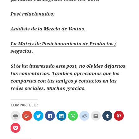
Post relacionados:
Análisis de la Mezcla de Ventas.
La Matriz de Posicionamiento de Productos /
Negocios.
Si te ha interesado este post, no olvides dejarnos
tus comentarios. Tambien apreciamos que los
compartas con tus amigos y contactos en las
redes sociales. Muchas gracias.
COMPÁRTELO:
H
H
H
H
H
H
H
H
H
H
a
a
a
a
a
a
a
a
a
a
z
z
z
z
z
z
z
z
z
z
c
c
c
c
c
c
c
c
c
c
H
l
l
l
l
l
l
l
l
l
l
a
i
i
i
i
i
i
i
i
i
i
z
c
c
c
c
c
c
c
c
c
c
c