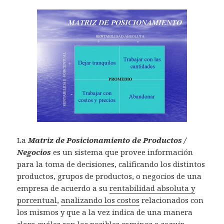
t
t
n
n
n
a
o
a
e
e
a
a
t
t
t
n
(
n
n
n
n
n
a
a
a
a
S
a
t
t
a
a
n
n
n
n
e
n
a
a
n
n
a
a
a
u
a
u
n
n
u
u
n
n
n
e
b
e
a
a
e
e
u
u
u
v
r
v
n
n
v
v
e
e
e
a
e
a
u
u
a
a
v
v
v
)
e
)
e
e
)
)
a
a
a
n
v
v
)
)
)
u
a
a
n
)
)
a
v
e
n
t
a
n
a
n
u
e
v
La
Matriz de Posicionamiento de Productos /
a
)
Negocios
es un sistema que provee información
para la toma de decisiones, calificando los distintos
productos, grupos de productos, o negocios de una
empresa de acuerdo a su
rentabilidad absoluta y
porcentual
,
analizando los costos
relacionados con
los mismos y que a la vez indica de una manera
clara cuáles son los posibles caminos a seguir,