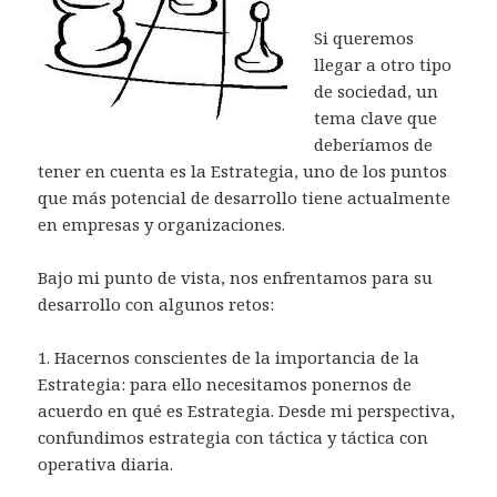
v
v
e
e
e
a
e
a
u
u
a
a
v
v
v
)
e
)
e
e
)
)
a
a
a
n
v
v
Si queremos
)
)
)
u
a
a
n
)
)
llegar a otro tipo
a
v
de sociedad, un
e
n
tema clave que
t
a
deberíamos de
n
a
tener en cuenta es la Estrategia, uno de los puntos
n
u
que más potencial de desarrollo tiene actualmente
e
v
en empresas y organizaciones.
a
)
Bajo mi punto de vista, nos enfrentamos para su
desarrollo con algunos retos:
1. Hacernos conscientes de la importancia de la
Estrategia: para ello necesitamos ponernos de
acuerdo en qué es Estrategia. Desde mi perspectiva,
confundimos estrategia con táctica y táctica con
operativa diaria.