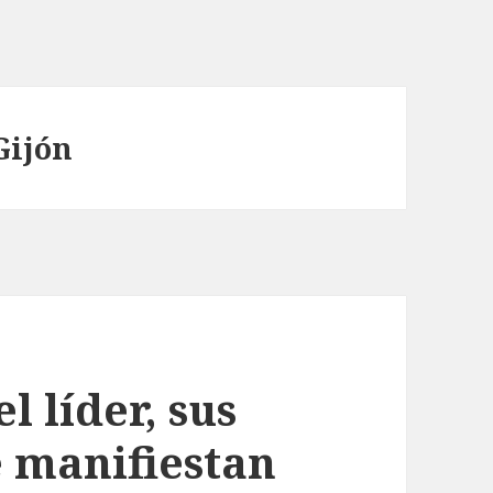
Gijón
l líder, sus
 manifiestan