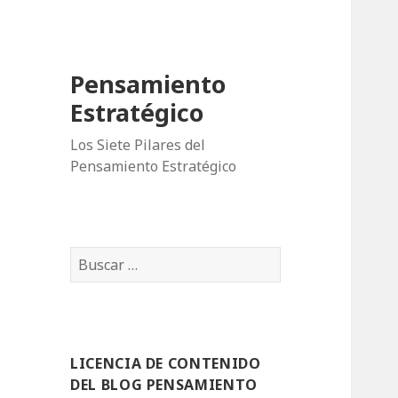
Pensamiento
Estratégico
Los Siete Pilares del
Pensamiento Estratégico
B
u
s
c
a
LICENCIA DE CONTENIDO
r
DEL BLOG PENSAMIENTO
: