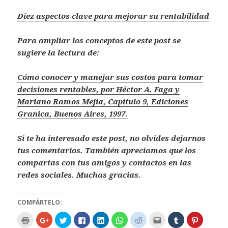
Diez aspectos clave para mejorar su rentabilidad
Para ampliar los conceptos de este post se
sugiere la lectura de:
Cómo conocer y manejar sus costos para tomar
decisiones rentables, por Héctor A. Faga y
Mariano Ramos Mejía, Capítulo 9, Ediciones
Granica, Buenos Aires, 1997.
Si te ha interesado este post, no olvides dejarnos
tus comentarios. También apreciamos que los
compartas con tus amigos y contactos en las
redes sociales. Muchas gracias.
COMPÁRTELO:
H
H
H
H
H
H
H
H
H
H
a
a
a
a
a
a
a
a
a
a