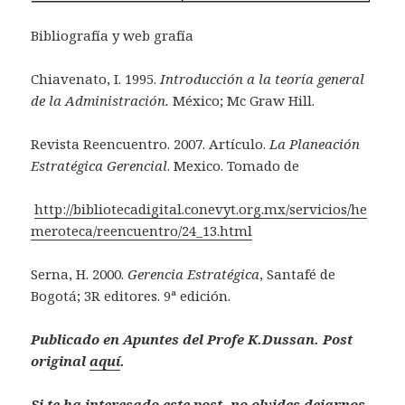
Bibliografía y web grafía
Chiavenato, I. 1995.
Introducción a la teoría general
de la Administración.
México; Mc Graw Hill.
Revista Reencuentro. 2007. Artículo.
La Planeación
Estratégica Gerencial
. Mexico. Tomado de
http://bibliotecadigital.conevyt.org.mx/servicios/he
meroteca/reencuentro/24_13.html
Serna, H. 2000.
Gerencia Estratégica
, Santafé de
Bogotá; 3R editores. 9ª edición.
Publicado en Apuntes del Profe K.Dussan
. Post
original
aquí
.
Si te ha interesado este post, no olvides dejarnos