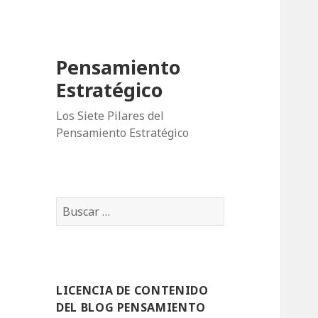
Pensamiento
Estratégico
Los Siete Pilares del
Pensamiento Estratégico
B
u
s
c
a
LICENCIA DE CONTENIDO
r
DEL BLOG PENSAMIENTO
: