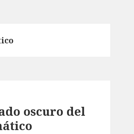
tico
lado oscuro del
mático