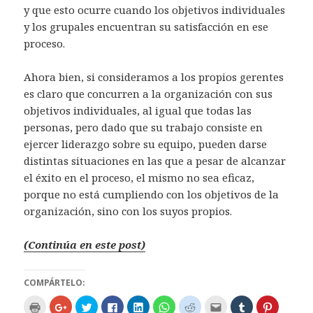
y que esto ocurre cuando los objetivos individuales
y los grupales encuentran su satisfacción en ese
proceso.
Ahora bien, si consideramos a los propios gerentes
es claro que concurren a la organización con sus
objetivos individuales, al igual que todas las
personas, pero dado que su trabajo consiste en
ejercer liderazgo sobre su equipo, pueden darse
distintas situaciones en las que a pesar de alcanzar
el éxito en el proceso, el mismo no sea eficaz,
porque no está cumpliendo con los objetivos de la
organización, sino con los suyos propios.
(Continúa en este post)
COMPÁRTELO:
H
H
H
H
H
H
H
H
H
H
a
a
a
a
a
a
a
a
a
a