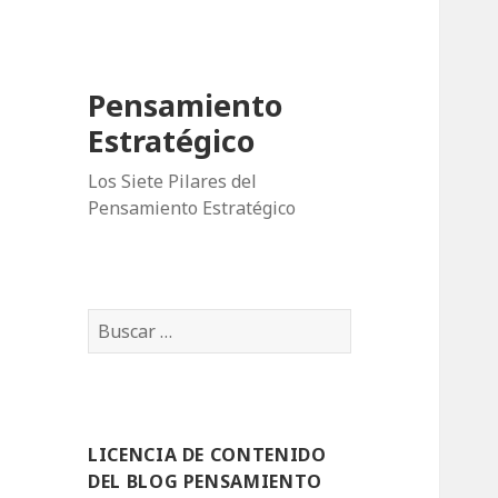
Pensamiento
Estratégico
Los Siete Pilares del
Pensamiento Estratégico
B
u
s
c
a
LICENCIA DE CONTENIDO
r
DEL BLOG PENSAMIENTO
: