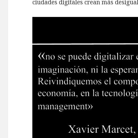
ciudades digitales crean más desigua