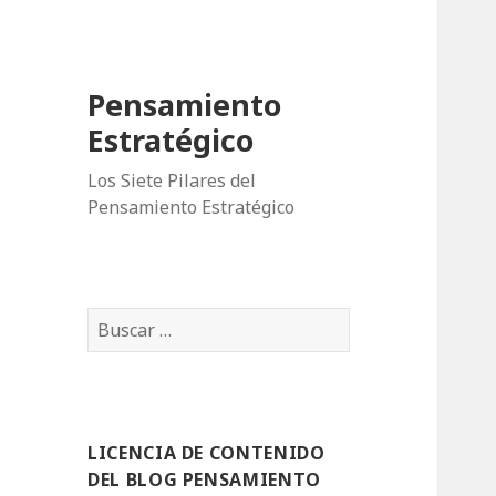
Pensamiento
Estratégico
Los Siete Pilares del
Pensamiento Estratégico
B
u
s
c
a
LICENCIA DE CONTENIDO
r
DEL BLOG PENSAMIENTO
: