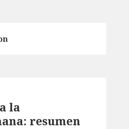
on
a la
mana: resumen