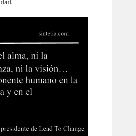
ldad.