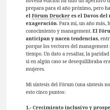
novena edición ha sido un aperitivo d
prepara para el año próximo, pero ha
el
Fórum Drucker
es el Davos del
exageración
. Para mí, un año más, 
conocimiento y management.
El Fór
anticipan y nacen tendencias
, ent
porque los vectores del management 
tiempo. Un dato a resaltar, la parida
si en algún caso se desequilibraba er
mujeres.
Mi síntesis del Fórum (una síntesis n
esto cinco puntos:
1.- Crecimiento inclusivo y pros