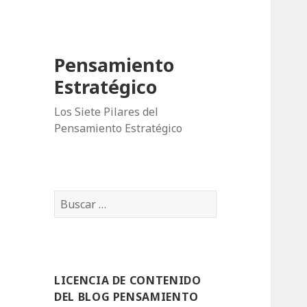
Pensamiento
Estratégico
Los Siete Pilares del
Pensamiento Estratégico
B
u
s
c
a
LICENCIA DE CONTENIDO
r
DEL BLOG PENSAMIENTO
: