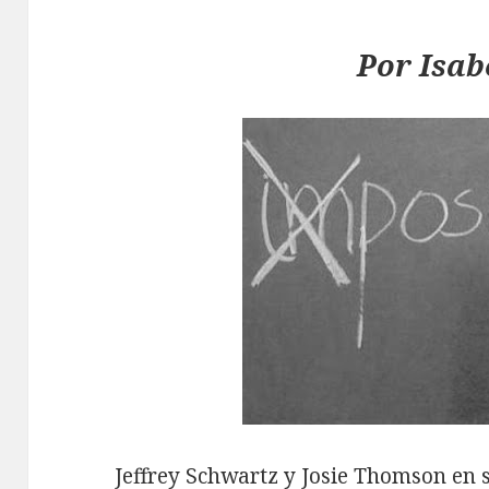
Por Isab
Je
ffrey Schwartz
y
Josie Thomson
en