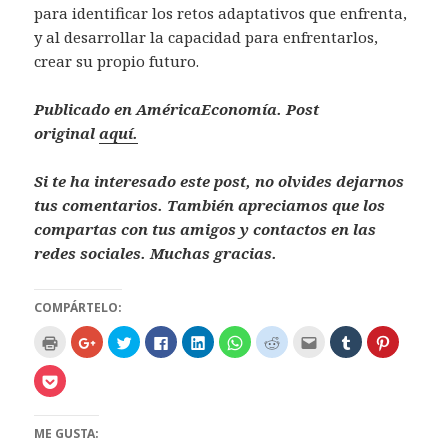
para identificar los retos adaptativos que enfrenta,
y al desarrollar la capacidad para enfrentarlos,
crear su propio futuro.
Publicado en AméricaEconomía. Post
original
aquí.
Si te ha interesado este post, no olvides dejarnos
tus comentarios. También apreciamos que los
compartas con tus amigos y contactos en las
redes sociales. Muchas gracias.
COMPÁRTELO:
H
H
H
H
H
H
H
H
H
H
a
a
a
a
a
a
a
a
a
a
z
z
z
z
z
z
z
z
z
z
c
c
c
c
c
c
c
c
c
c
H
l
l
l
l
l
l
l
l
l
l
a
i
i
i
i
i
i
i
i
i
i
z
c
c
c
c
c
c
c
c
c
c
c
p
p
p
p
p
p
p
p
p
p
l
ME GUSTA:
a
a
a
a
a
a
a
a
a
a
i
r
r
r
r
r
r
r
r
r
r