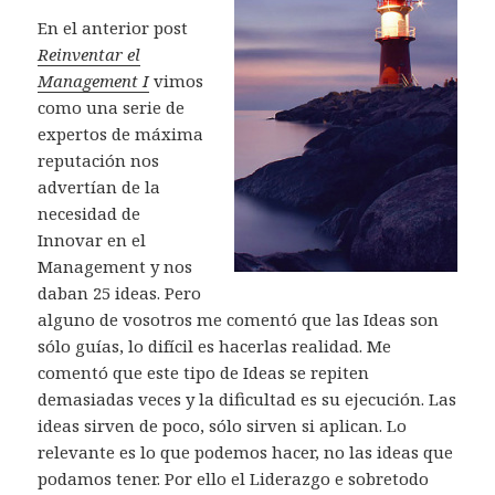
v
v
e
e
e
a
e
a
u
u
a
a
v
v
v
)
e
)
e
e
En el anterior post
)
)
a
a
a
n
v
v
)
)
)
u
a
a
Reinventar el
n
)
)
a
Management I
vimos
v
e
como una serie de
n
t
expertos de máxima
a
n
reputación nos
a
n
advertían de la
u
e
necesidad de
v
a
Innovar en el
)
Management y nos
daban 25 ideas. Pero
alguno de vosotros me comentó que las Ideas son
sólo guías, lo difícil es hacerlas realidad. Me
comentó que este tipo de Ideas se repiten
demasiadas veces y la dificultad es su ejecución. Las
ideas sirven de poco, sólo sirven si aplican. Lo
relevante es lo que podemos hacer, no las ideas que
podamos tener. Por ello el Liderazgo e sobretodo