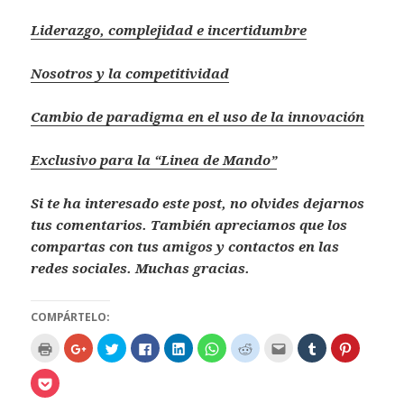
Liderazgo, complejidad e incertidumbre
Nosotros y la competitividad
Cambio de paradigma en el uso de la innovación
Exclusivo para la “Linea de Mando”
Si te ha interesado este post, no olvides dejarnos
tus comentarios. También aprecia
m
os que los
compartas con tus amigos y contactos en las
redes sociales. Muchas gracias.
COMPÁRTELO:
H
H
H
H
H
H
H
H
H
H
a
a
a
a
a
a
a
a
a
a
z
z
z
z
z
z
z
z
z
z
c
c
c
c
c
c
c
c
c
c
H
l
l
l
l
l
l
l
l
l
l
a
i
i
i
i
i
i
i
i
i
i
z