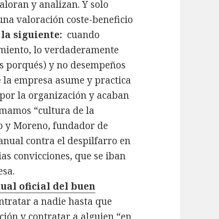
aloran y analizan. Y solo
na valoración coste-beneficio
 la siguiente:
cuando
miento, lo verdaderamente
los porqués) y no desempeños
de la empresa asume y practica
o por la organización y acaban
amamos “cultura de la
no y Moreno, fundador de
anual contra el despilfarro en
ias convicciones, que se iban
esa.
ual oficial del buen
ntratar a nadie hasta que
ción y contratar a alguien “en