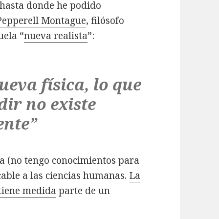
 hasta donde he podido
Pepperell Montague
, filósofo
uela “
nueva realista
”:
eva física, lo que
ir no existe
ente”
ca (no tengo conocimientos para
cable a las ciencias humanas.
La
 tiene medida
parte de un