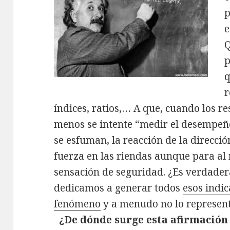
p
e
Q
p
q
r
índices, ratios,… A que, cuando los r
menos se intente “medir el desempeño
se esfuman, la reacción de la direcció
fuerza en las riendas aunque para a
sensación de seguridad. ¿Es verdade
dedicamos a generar todos
esos indic
fenómeno
y a menudo no lo represen
¿De dónde surge esta afirmación 