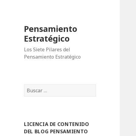
Pensamiento
Estratégico
Los Siete Pilares del
Pensamiento Estratégico
B
u
s
c
a
LICENCIA DE CONTENIDO
r
DEL BLOG PENSAMIENTO
: