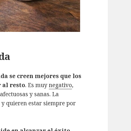
ada
da se creen mejores que los
 al resto
. Es muy
negativo
,
 afectuosas y sanas. La
 y quieren estar siempre por
side en alcanzar el
éxito
,