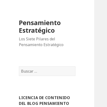
Pensamiento
Estratégico
Los Siete Pilares del
Pensamiento Estratégico
B
u
s
c
a
LICENCIA DE CONTENIDO
r
DEL BLOG PENSAMIENTO
: