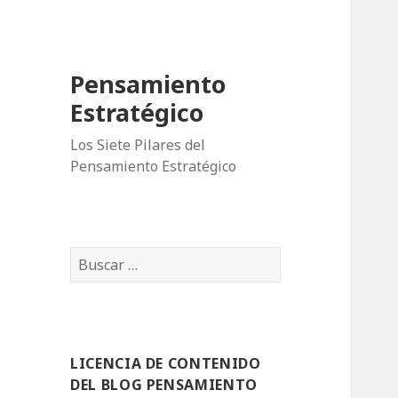
Pensamiento
Estratégico
Los Siete Pilares del
Pensamiento Estratégico
B
u
s
c
a
LICENCIA DE CONTENIDO
r
DEL BLOG PENSAMIENTO
: