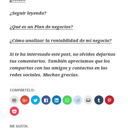
¿Seguir leyendo?
¿Qué es un Plan de negocios?
¿Cómo analizar la rentabilidad de mi negocio?
Si te ha interesado este post, no olvides dejarnos
tus comentarios. También apreciamos que los
compartas con tus amigos y contactos en las
redes sociales. Muchas gracias.
COMPÁRTELO:
H
H
H
H
H
H
H
H
H
H
a
a
a
a
a
a
a
a
a
a
z
z
z
z
z
z
z
z
z
z
c
c
c
c
c
c
c
c
c
c
H
l
l
l
l
l
l
l
l
l
l
a
i
i
i
i
i
i
i
i
i
i
z
c
c
c
c
c
c
c
c
c
c
c
p
p
p
p
p
p
p
p
p
p
l
ME GUSTA:
a
a
a
a
a
a
a
a
a
a
i