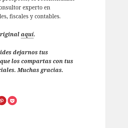
consultor experto en
es, fiscales y contables.
original
aquí
.
vides dejarnos tus
que los compartas con tus
ciales. Muchas gracias.
H
H
a
a
z
z
c
c
l
l
i
i
c
c
p
p
a
a