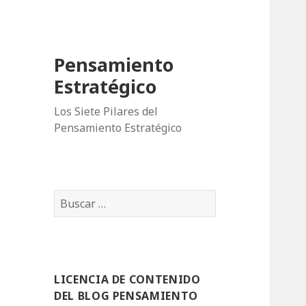
Pensamiento
Estratégico
Los Siete Pilares del
Pensamiento Estratégico
B
u
s
c
a
LICENCIA DE CONTENIDO
r
DEL BLOG PENSAMIENTO
: