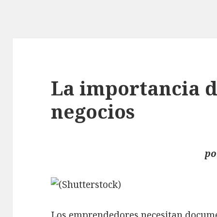
La importancia d
negocios
p
Los emprendedores necesitan documen