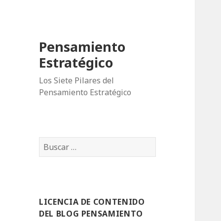
Pensamiento
Estratégico
Los Siete Pilares del
Pensamiento Estratégico
B
u
s
c
a
LICENCIA DE CONTENIDO
r
DEL BLOG PENSAMIENTO
: