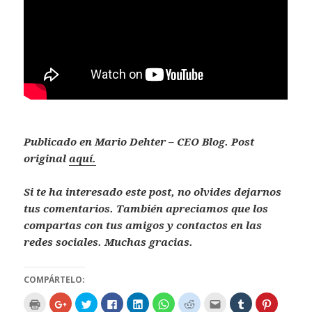
Publicado en Mario Dehter – CEO Blog. Post
original
aquí.
Si te ha interesado este post, no olvides dejarnos
tus comentarios. También apreciamos que los
compartas con tus amigos y contactos en las
redes sociales. Muchas gracias.
COMPÁRTELO:
H
H
H
H
H
H
H
H
H
H
a
a
a
a
a
a
a
a
a
a