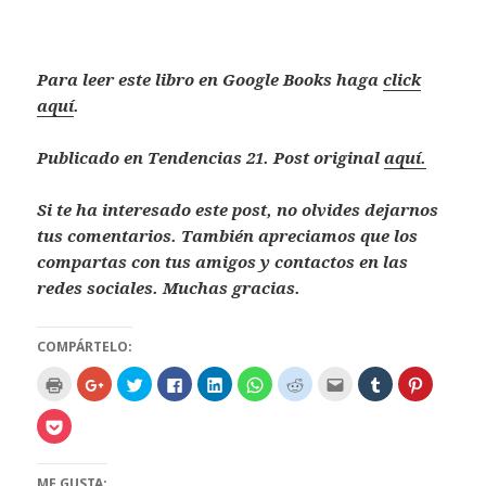
Para leer este libro en Google Books haga
click
aquí
.
Publicado en Tendencias 21. Post original
aquí.
Si te ha interesado este post, no olvides dejarnos
tus comentarios. También apreciamos que los
compartas con tus amigos y contactos en las
redes sociales. Muchas gracias.
COMPÁRTELO:
H
H
H
H
H
H
H
H
H
H
a
a
a
a
a
a
a
a
a
a
z
z
z
z
z
z
z
z
z
z
c
c
c
c
c
c
c
c
c
c
H
l
l
l
l
l
l
l
l
l
l
a
i
i
i
i
i
i
i
i
i
i
z
c
c
c
c
c
c
c
c
c
c
c
p
p
p
p
p
p
p
p
p
p
l
ME GUSTA:
a
a
a
a
a
a
a
a
a
a