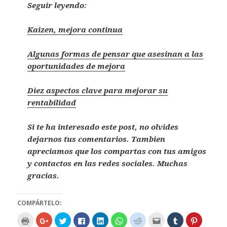
Seguir leyendo:
Kaizen, mejora continua
Algunas formas de pensar que asesinan a las
oportunidades de mejora
Diez aspectos clave para mejorar su
rentabilidad
Si te ha interesado este post, no olvides
dejarnos tus comentarios. Tambien
apreciamos que los compartas con tus amigos
y contactos en las redes sociales. Muchas
gracias.
COMPÁRTELO:
H
H
H
H
H
H
H
H
H
H
a
a
a
a
a
a
a
a
a
a